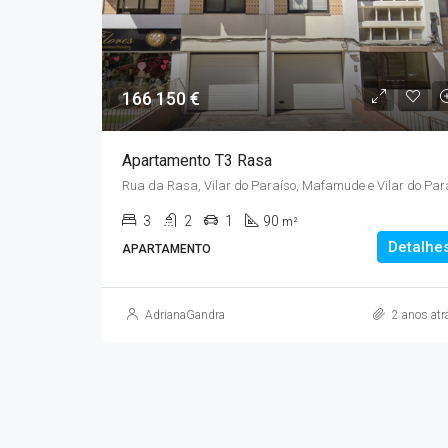
166 150 €
Apartamento T3 Rasa
3
2
1
90
m²
Detalhe
APARTAMENTO
AdrianaGandra
2 anos atr