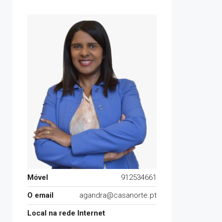
Móvel
912534661
O email
agandra@casanorte.pt
Local na rede Internet