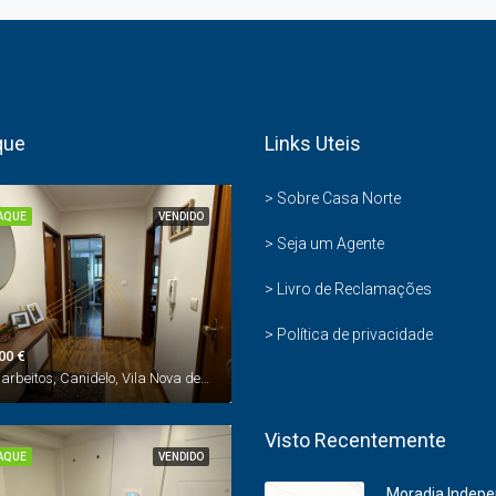
que
Links Uteis
>
Sobre Casa Norte
AQUE
VENDIDO
>
Seja um Agente
>
Livro de Reclamações
>
Política de privacidade
00 €
Rua Barbeitos, Canidelo, Vila Nova de Gaia, Porto, 4400-450, Portugal
Visto Recentemente
AQUE
VENDIDO
Moradia Indep