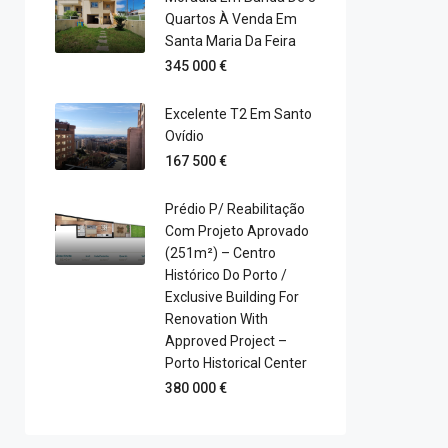
Quartos À Venda Em
Santa Maria Da Feira
345 000 €
Excelente T2 Em Santo
Ovídio
167 500 €
Prédio P/ Reabilitação
Com Projeto Aprovado
(251m²) – Centro
Histórico Do Porto /
Exclusive Building For
Renovation With
Approved Project –
Porto Historical Center
380 000 €