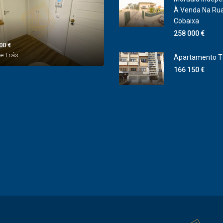
À Venda Na Ru
Cobaixa
258 000 €
00 €
e Trás
Apartamento T
166 150 €