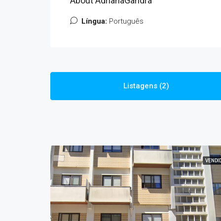
About AdrianaGandra
Língua:
Português
Listagens (2)
VENDI