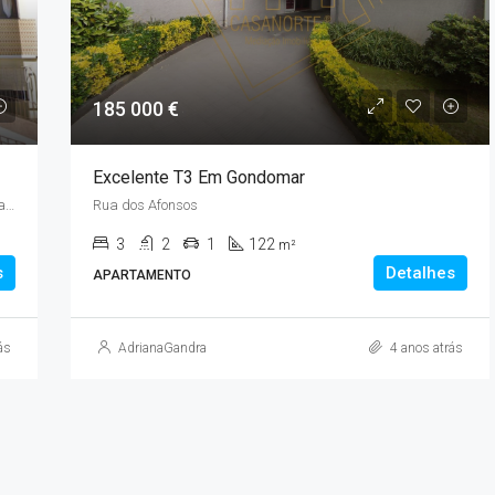
185 000 €
Excelente T3 Em Gondomar
Rua da Rasa, Vilar do Paraíso, Mafamude e Vilar do Paraíso, Vila Nova de Gaia, Porto, 4400-273, Portugal
Rua dos Afonsos
3
2
1
122
m²
s
Detalhes
APARTAMENTO
ás
AdrianaGandra
4 anos atrás